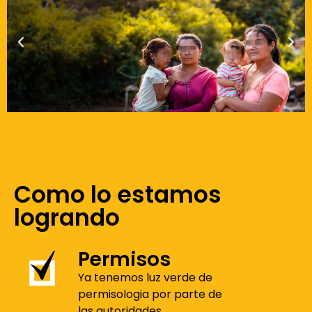
Como lo estamos
logrando
Permisos
Ya tenemos luz verde de
permisologia por parte de
las autoridades.