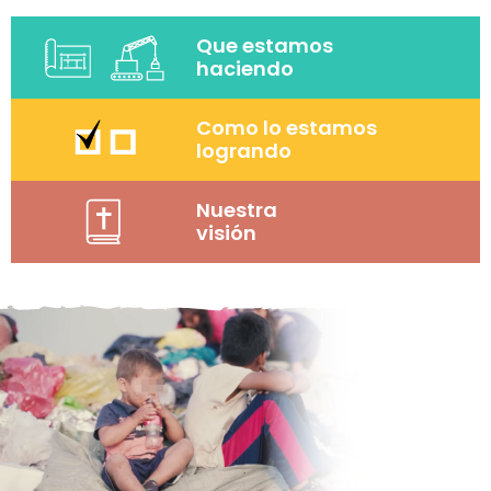
Que estamos
haciendo
Como lo estamos
logrando
Nuestra
visión