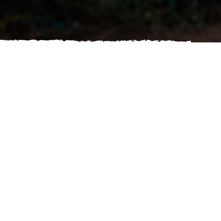
Frutos del Cielo es un emprendimiento Cristiano
y sin fines de lucro, que tiene como objetivo
principal mejorar el presente de los niños en
circunstancias de desventaja socioeconómica.
Nuestra misión es darles hoy las mejores
herramientas posibles para que en el futuro
tomen las mejores decisiones de vida para ellos,
sus familias y sus comunidades. Nuestra meta es
crear un impacto positivo y permanente en
cada uno de los niños de Frutos del Cielo, a
través de diferentes programas de contención,
capacitación. Priorizando la honestidad, el
desarrollo personal y el servicio a la comunidad,